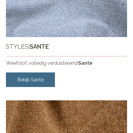
STYLES
|
SANTE
Weefstof, volledig verduisterend
|
Sante
Bekijk
Sante