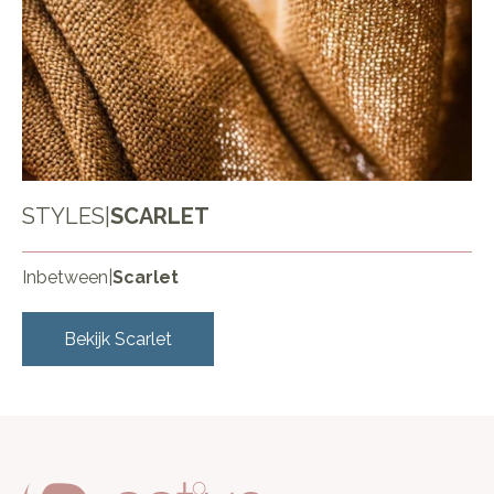
STYLES
|
SCARLET
Inbetween
|
Scarlet
Bekijk
Scarlet