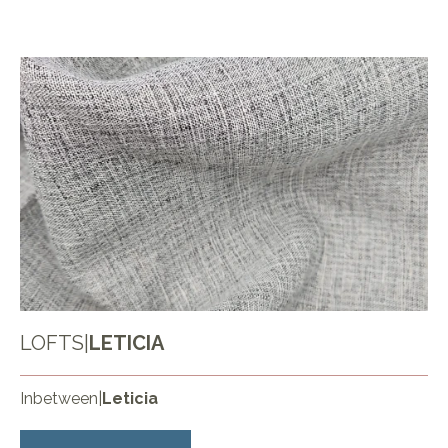
LOFTS
|
LETICIA
Inbetween
|
Leticia