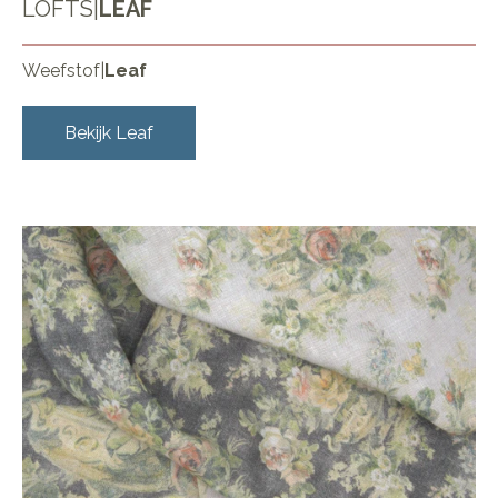
LOFTS
|
LEAF
Weefstof
|
Leaf
Bekijk
Leaf