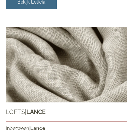
Bekijk
Leticia
LOFTS
|
LANCE
Inbetween
|
Lance