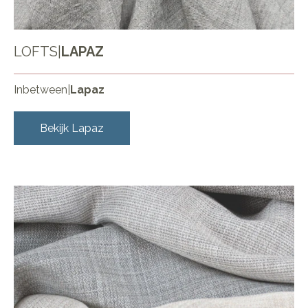
LOFTS
|
LAPAZ
Inbetween
|
Lapaz
Bekijk
Lapaz