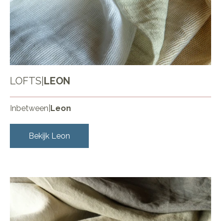
LOFTS
|
LEON
Inbetween
|
Leon
Bekijk
Leon