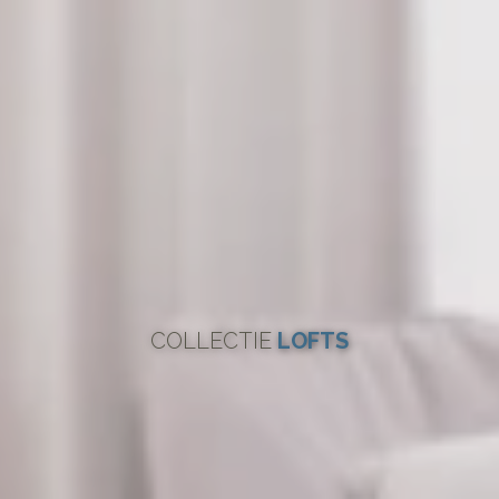
COLLECTIE
LOFTS