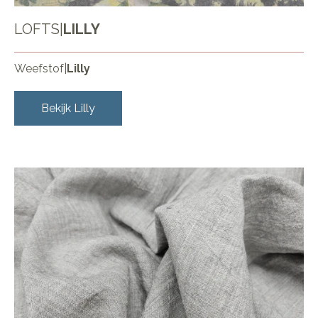
LOFTS
|
LILLY
Weefstof
|
Lilly
Bekijk
Lilly