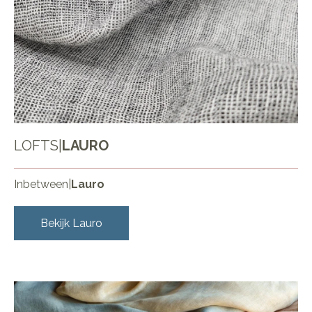
LOFTS
|
LAURO
Inbetween
|
Lauro
Bekijk
Lauro