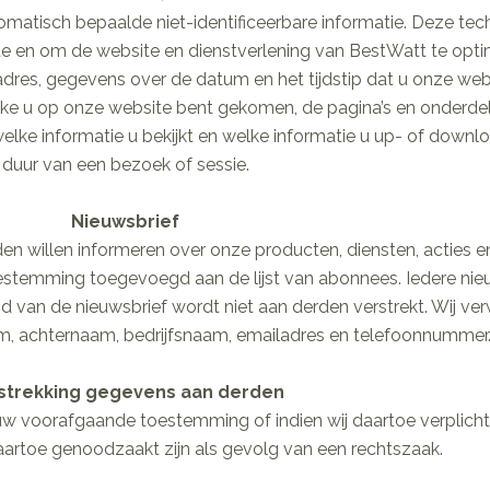
matisch bepaalde niet-identificeerbare informatie. Deze tec
te en om de website en dienstverlening van BestWatt te opti
res, gegevens over de datum en het tijdstip dat u onze webs
elke u op onze website bent gekomen, de pagina’s en onderde
elke informatie u bekijkt en welke informatie u up- of downl
duur van een bezoek of sessie.
Nieuwsbrief
n willen informeren over onze producten, diensten, acties en
estemming toegevoegd aan de lijst van abonnees. Iedere nieu
van de nieuwsbrief wordt niet aan derden verstrekt. Wij ve
, achternaam, bedrijfsnaam, emailadres en telefoonnummer
strekking gegevens aan derden
 voorafgaande toestemming of indien wij daartoe verplicht 
aartoe genoodzaakt zijn als gevolg van een rechtszaak.