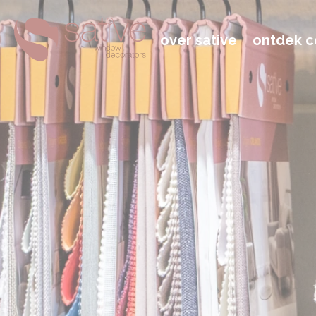
over sative
ontdek c