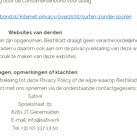
ng door de Consumentenbond voor uitleg.
ond.nl/internet-privacy/overzicht/surfen-zonder-sporen
Websites van derden
en zijn opgenomen. BestWatt draagt geen verantwoordelijkh
den u daarom ook aan om de privacyverklaring van deze web
bruik te maken van deze websites.
agen, opmerkingen of klachten
trekking tot deze Privacy Policy of de wijze waarop BestWat
tact met ons opnemen via de onderstaande contactgegevens:
Sative
Spoelstraat 7p
8281 JT Genemuiden
E-mail: info@sative.nl
Tel: +31 (0) 337 13 50