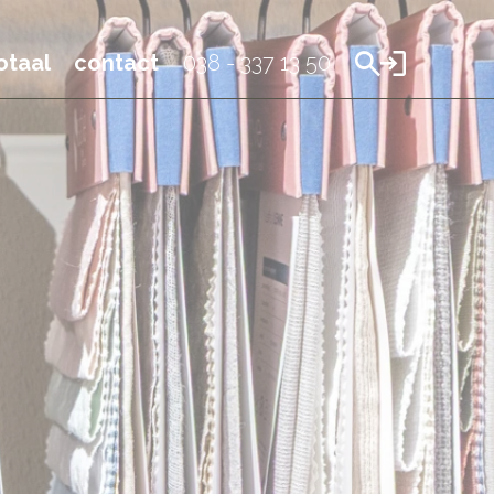
taal
contact
038 - 337 13 50