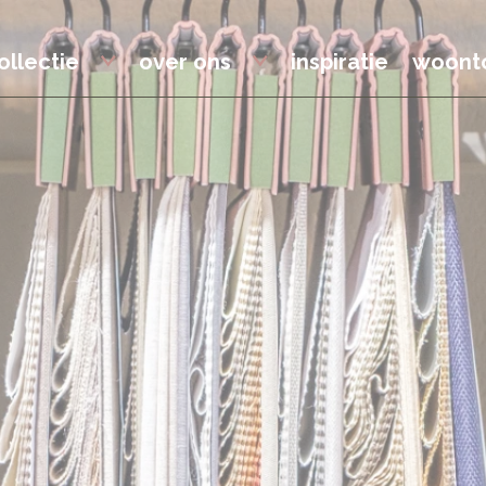
ollectie
over ons
inspiratie
woonto