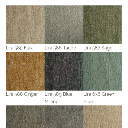
Lira 585 Flax
Lira 586 Taupe
Lira 587 Sage
Lira 588 Ginger
Lira 589 Blue
Lira 636 Green
Milang
Blue