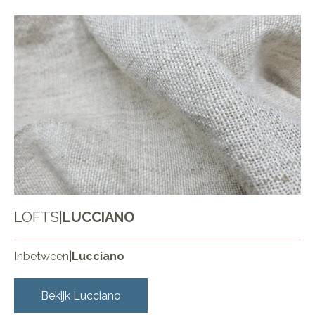
LOFTS
|
LUCCIANO
Inbetween
|
Lucciano
Bekijk
Lucciano