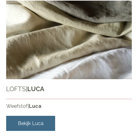
LOFTS
|
LUCA
Weefstof
|
Luca
Bekijk
Luca