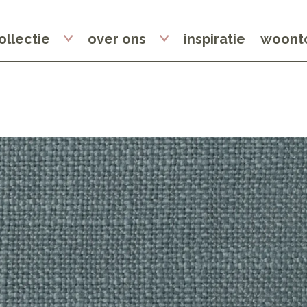
ollectie
over ons
inspiratie
woonto