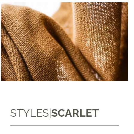
STYLES
|
SCARLET