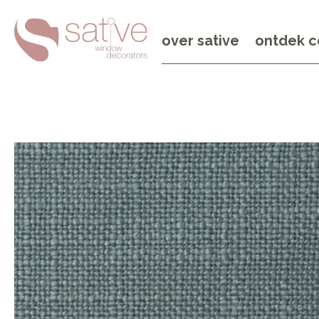
over sative
ontdek c