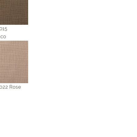
 015
cco
 022 Rose