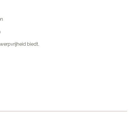
en
n
werpvrijheid biedt.