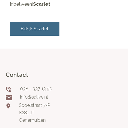
Inbetween
|
Scarlet
Bekijk
Scarlet
Contact
038 - 337 13 50
info@sative.nl
Spoelstraat 7-P
8281 JT
Genemuiden