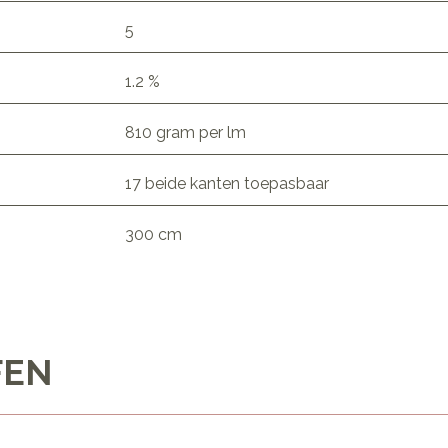
5
1.2 %
810 gram per lm
17 beide kanten toepasbaar
300 cm
FEN