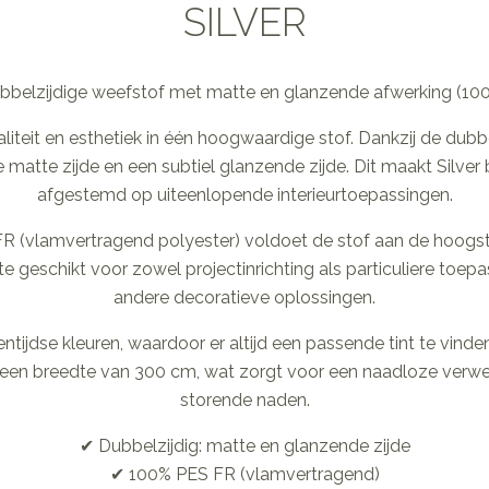
SILVER
ubbelzijdige weefstof met matte en glanzende afwerking (1
liteit en esthetiek in één hoogwaardige stof. Dankzij de dubbe
e matte zijde en een subtiel glanzende zijde. Dit maakt Silver b
afgestemd op uiteenlopende interieurtoepassingen.
 (vlamvertragend polyester) voldoet de stof aan de hoogste
e geschikt voor zowel projectinrichting als particuliere toep
andere decoratieve oplossingen.
gentijdse kleuren, waardoor er altijd een passende tint te vind
een breedte van 300 cm, wat zorgt voor een naadloze verwerk
storende naden.
✔ Dubbelzijdig: matte en glanzende zijde
✔ 100% PES FR (vlamvertragend)