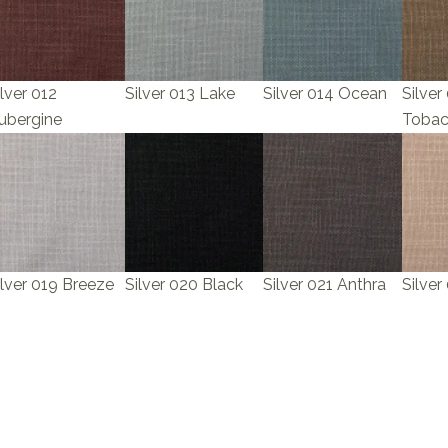
ilver 012
Silver 013 Lake
Silver 014 Ocean
Silver
ubergine
Toba
ilver 019 Breeze
Silver 020 Black
Silver 021 Anthra
Silver