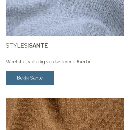
STYLES
|
SANTE
Weefstof, volledig verduisterend
|
Sante
Bekijk
Sante