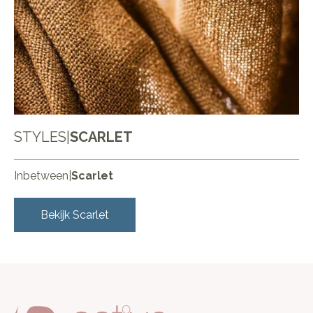
STYLES
|
SCARLET
Inbetween
|
Scarlet
Bekijk
Scarlet