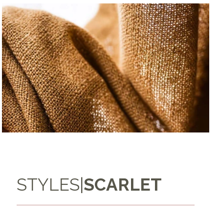
STYLES
|
SCARLET