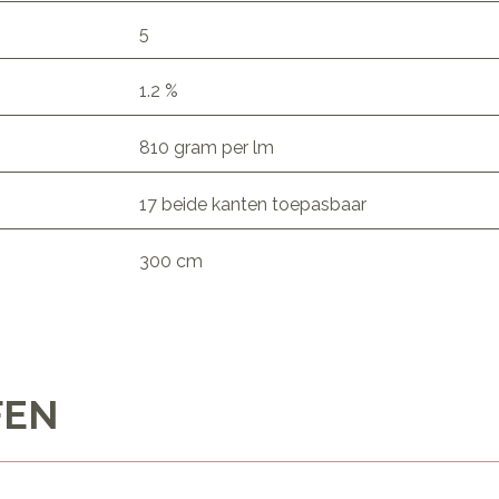
5
1.2 %
810 gram per lm
17 beide kanten toepasbaar
300 cm
FEN