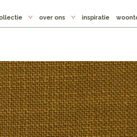
ollectie
over ons
inspiratie
woonto