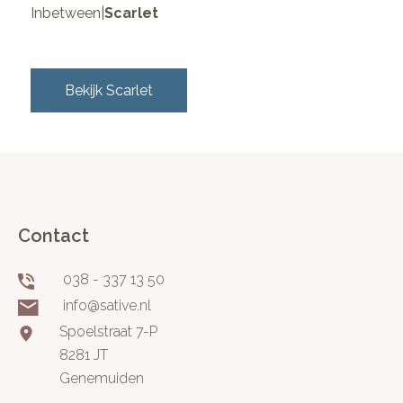
Inbetween
|
Scarlet
Bekijk
Scarlet
Contact
038 - 337 13 50
info@sative.nl
Spoelstraat 7-P
8281 JT
Genemuiden