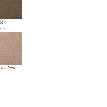
 015
cco
 022 Rose