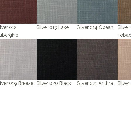
ilver 012
Silver 013 Lake
Silver 014 Ocean
Silver
ubergine
Toba
ilver 019 Breeze
Silver 020 Black
Silver 021 Anthra
Silver