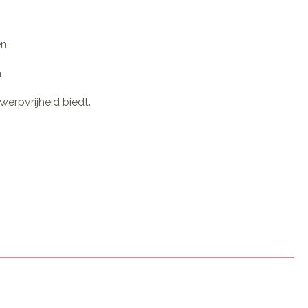
en
n
werpvrijheid biedt.