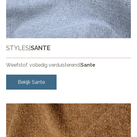
STYLES
|
SANTE
Weefstof, volledig verduisterend
|
Sante
Bekijk
Sante