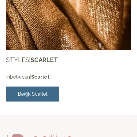
STYLES
|
SCARLET
Inbetween
|
Scarlet
Bekijk
Scarlet