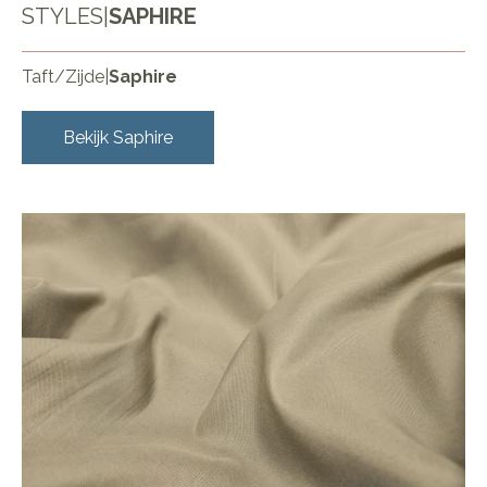
STYLES
|
SAPHIRE
Taft/Zijde
|
Saphire
Bekijk
Saphire