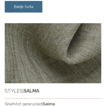
Bekijk
Sofia
STYLES
|
SALMA
Weefstof gerecycled
|
Salma