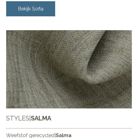
Bekijk
Sofia
STYLES
|
SALMA
Weefstof gerecycled
|
Salma