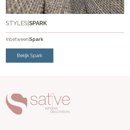
STYLES
|
SPARK
Inbetween
|
Spark
Bekijk
Spark