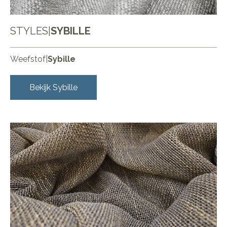
STYLES
|
SYBILLE
Weefstof
|
Sybille
Bekijk
Sybille