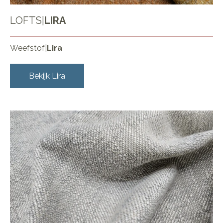
LOFTS
|
LIRA
Weefstof
|
Lira
Bekijk
Lira