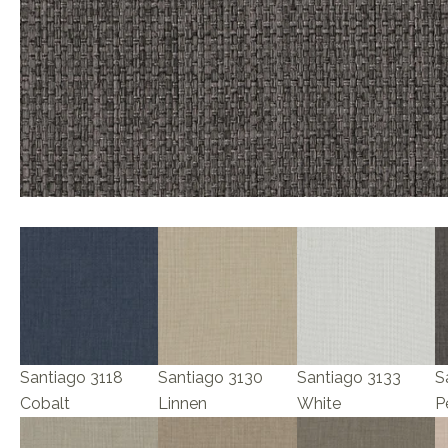
Santiago 3118
Santiago 3130
Santiago 3133
S
Cobalt
Linnen
White
P