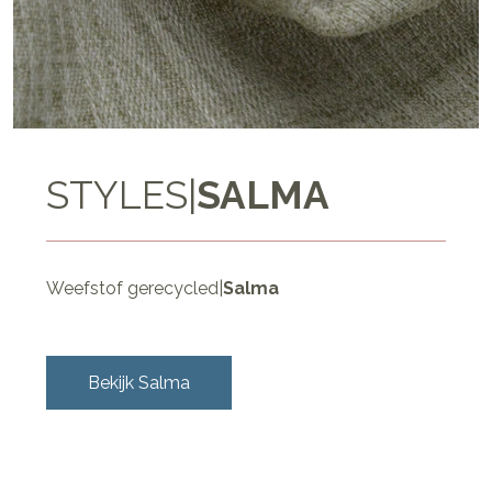
STYLES
|
SALMA
Weefstof gerecycled
|
Salma
Bekijk
Salma