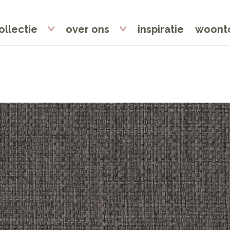
ollectie
over ons
inspiratie
woonto