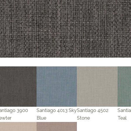
antiago 3900
Santiago 4013 Sky
Santiago 4502
Santi
ewter
Blue
Stone
Teal