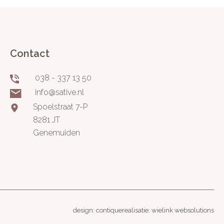
Contact
038 - 337 13 50
info@sative.nl
Spoelstraat 7-P
8281 JT
Genemuiden
design: contique
realisatie: wielink websolutions