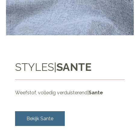
STYLES
|
SANTE
Weefstof, volledig verduisterend
|
Sante
Bekijk
Sante