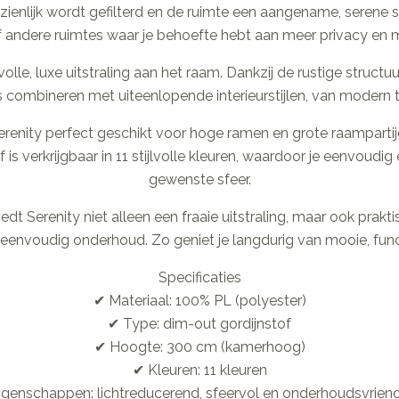
zienlijk wordt gefilterd en de ruimte een aangename, serene sf
ndere ruimtes waar je behoefte hebt aan meer privacy en mi
olle, luxe uitstraling aan het raam. Dankzij de rustige structuu
 combineren met uiteenlopende interieurstijlen, van modern to
renity perfect geschikt voor hoge ramen en grote raampartije
s verkrijgbaar in 11 stijlvolle kleuren, waardoor je eenvoudig ee
gewenste sfeer.
dt Serenity niet alleen een fraaie uitstraling, maar ook prak
eenvoudig onderhoud. Zo geniet je langdurig van mooie, funct
Specificaties
✔ Materiaal: 100% PL (polyester)
✔ Type: dim-out gordijnstof
✔ Hoogte: 300 cm (kamerhoog)
✔ Kleuren: 11 kleuren
igenschappen: lichtreducerend, sfeervol en onderhoudsvriende