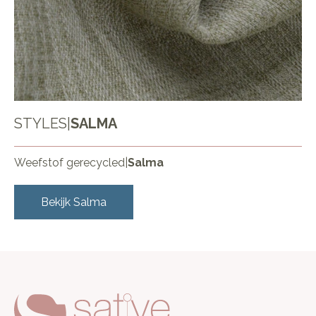
STYLES
|
SALMA
Weefstof gerecycled
|
Salma
Bekijk
Salma