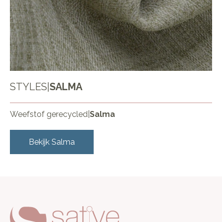
STYLES
|
SALMA
Weefstof gerecycled
|
Salma
Bekijk
Salma