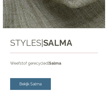
STYLES
|
SALMA
Weefstof gerecycled
|
Salma
Bekijk
Salma