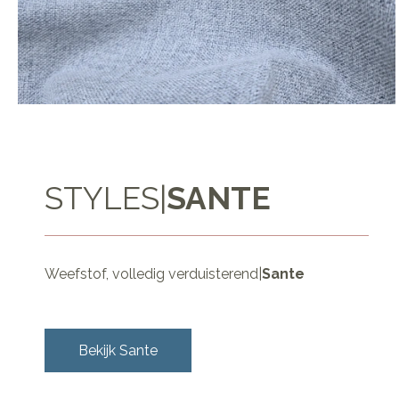
STYLES
|
SANTE
Weefstof, volledig verduisterend
|
Sante
Bekijk
Sante