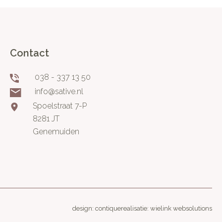
Contact
038 - 337 13 50
info@sative.nl
Spoelstraat 7-P
8281 JT
Genemuiden
design: contique
realisatie: wielink websolutions