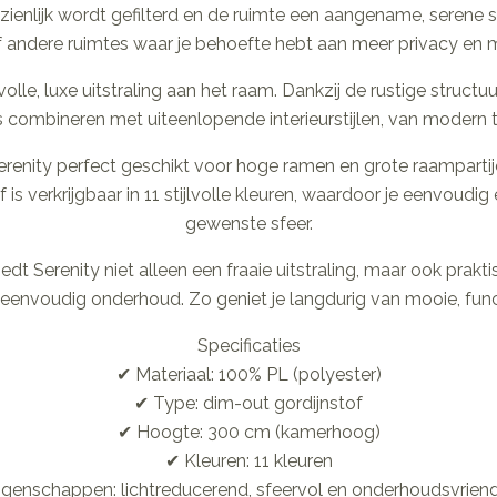
zienlijk wordt gefilterd en de ruimte een aangename, serene sf
ndere ruimtes waar je behoefte hebt aan meer privacy en mi
olle, luxe uitstraling aan het raam. Dankzij de rustige structuu
 combineren met uiteenlopende interieurstijlen, van modern to
renity perfect geschikt voor hoge ramen en grote raampartije
s verkrijgbaar in 11 stijlvolle kleuren, waardoor je eenvoudig ee
gewenste sfeer.
dt Serenity niet alleen een fraaie uitstraling, maar ook prak
eenvoudig onderhoud. Zo geniet je langdurig van mooie, funct
Specificaties
✔ Materiaal: 100% PL (polyester)
✔ Type: dim-out gordijnstof
✔ Hoogte: 300 cm (kamerhoog)
✔ Kleuren: 11 kleuren
igenschappen: lichtreducerend, sfeervol en onderhoudsvriende