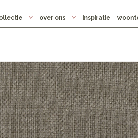
ollectie
over ons
inspiratie
woonto