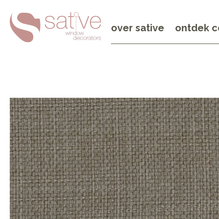
over sative
ontdek c