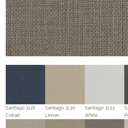
Santiago 3118
Santiago 3130
Santiago 3133
S
Cobalt
Linnen
White
P