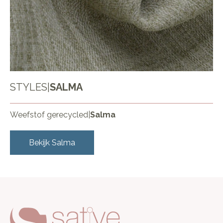
STYLES
|
SALMA
Weefstof gerecycled
|
Salma
Bekijk
Salma