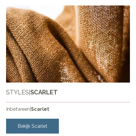
STYLES
|
SCARLET
Inbetween
|
Scarlet
Bekijk
Scarlet