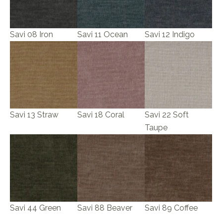
Savi 08 Iron
Savi 11 Ocean
Savi 12 Indigo
Savi 13 Straw
Savi 18 Coral
Savi 22 Soft
Taupe
Savi 44 Green
Savi 88 Beaver
Savi 89 Coffee