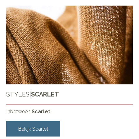
STYLES
|
SCARLET
Inbetween
|
Scarlet
Bekijk
Scarlet