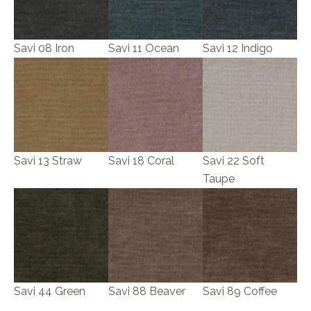
Savi 08 Iron
Savi 11 Ocean
Savi 12 Indigo
Savi 13 Straw
Savi 18 Coral
Savi 22 Soft
Taupe
Savi 44 Green
Savi 88 Beaver
Savi 89 Coffee