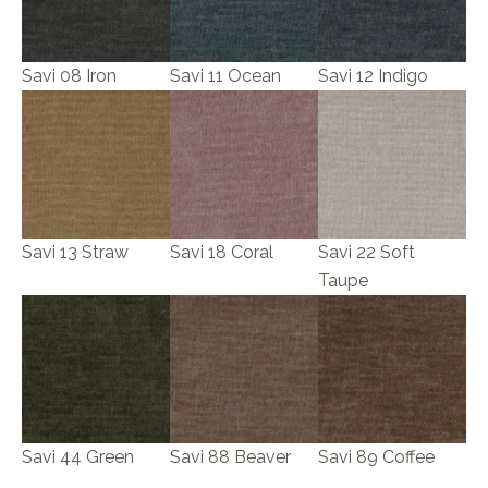
Savi 08 Iron
Savi 11 Ocean
Savi 12 Indigo
Savi 13 Straw
Savi 18 Coral
Savi 22 Soft
Taupe
Savi 44 Green
Savi 88 Beaver
Savi 89 Coffee