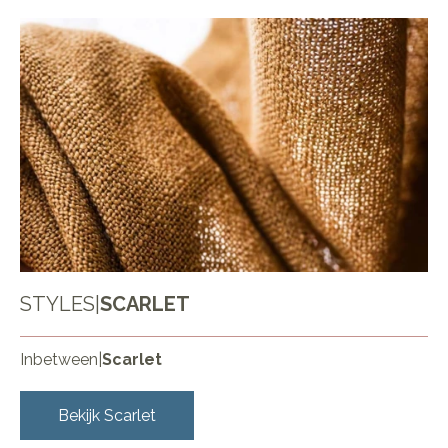
STYLES
|
SCARLET
Inbetween
|
Scarlet
Bekijk
Scarlet