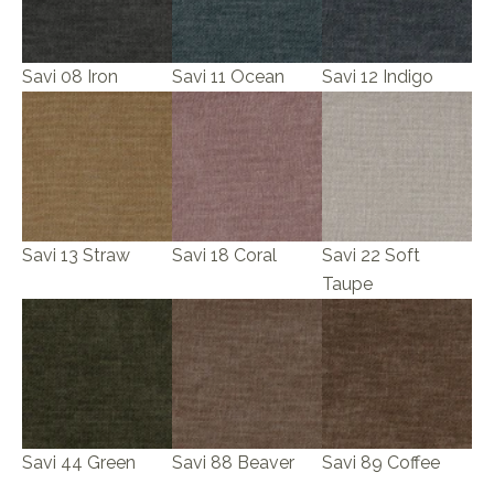
Savi 08 Iron
Savi 11 Ocean
Savi 12 Indigo
Savi 13 Straw
Savi 18 Coral
Savi 22 Soft
Taupe
Savi 44 Green
Savi 88 Beaver
Savi 89 Coffee