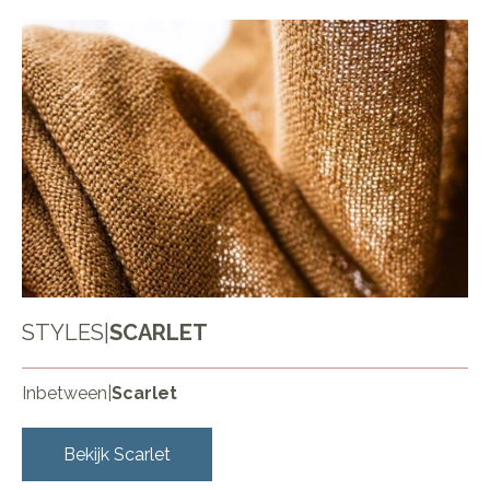
STYLES
|
SCARLET
Inbetween
|
Scarlet
Bekijk
Scarlet