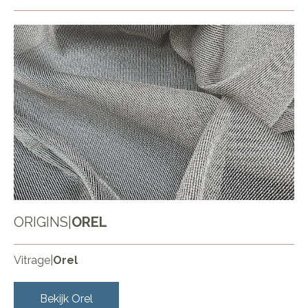
ORIGINS
|
OREL
Vitrage
|
Orel
Bekijk
Orel