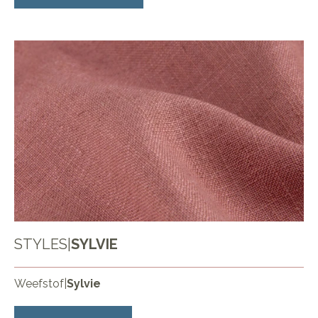
STYLES
|
SYLVIE
Weefstof
|
Sylvie