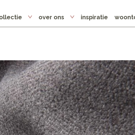
ollectie
over ons
inspiratie
woonto