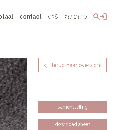
taal
contact
038 - 337 13 50
terug naar overzicht
samenstelling
download sheet