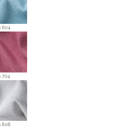
n 604
n 704
n 808