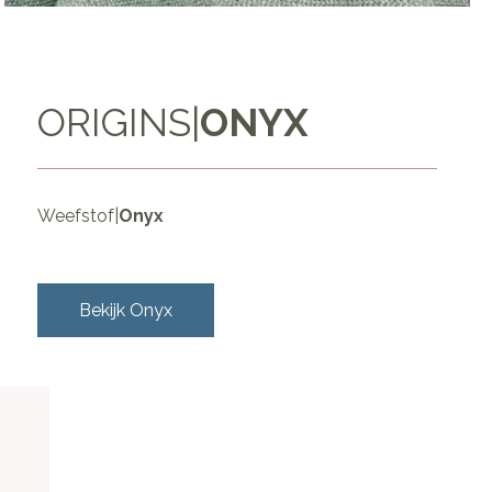
ORIGINS
|
ONYX
Weefstof
|
Onyx
Bekijk
Onyx