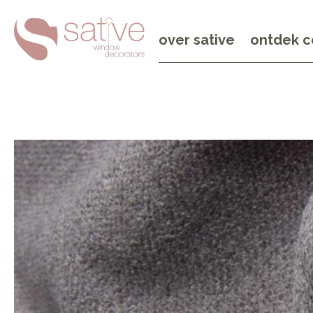
over sative
ontdek c