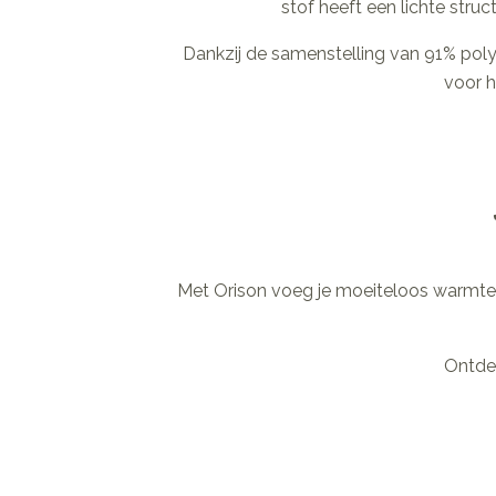
stof heeft een lichte struc
Dankzij de samenstelling van 91% polye
voor h
Met Orison voeg je moeiteloos warmte, st
Ontdek