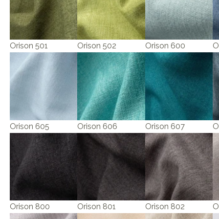
Orison 501
Orison 502
Orison 600
O
Orison 605
Orison 606
Orison 607
O
Orison 800
Orison 801
Orison 802
O