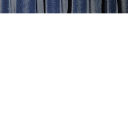
WAVE PLOOI
Modern en golvend
De wave plooi (ook wel wave gordijnen genoemd) is
razend populair in eigentijdse interieurs. De stof wordt
op een speciale wave-rail bevestigd, waardoor
vloeiende, golvende plooien ontstaan. Deze plooi oogt
luchtig, modern en symmetrisch – ideaal voor grote
raampartijen of ruimtes waar je licht en ruimte wilt
benadrukken.