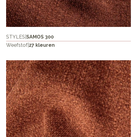
STYLES
|
SAMOS 300
Weefstof
|
27 kleuren