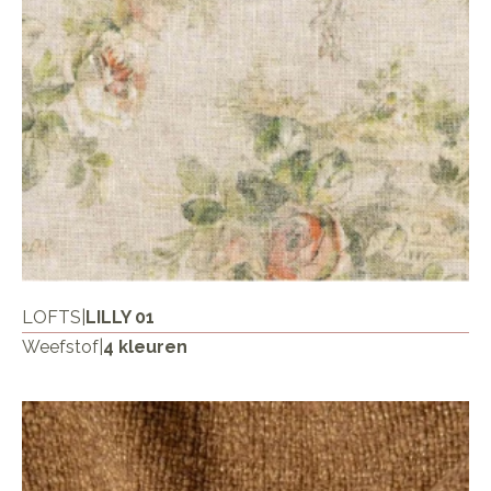
LOFTS
|
LILLY 01
Weefstof
|
4 kleuren