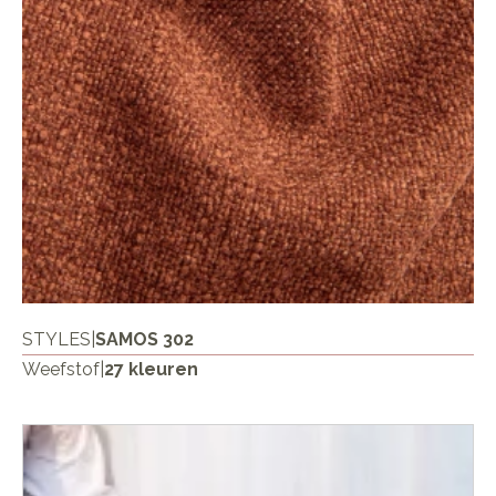
STYLES
|
SAMOS 302
Weefstof
|
27 kleuren