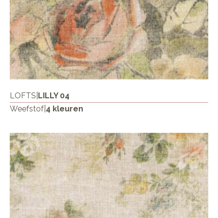
LOFTS
|
LILLY 04
Weefstof
|
4 kleuren