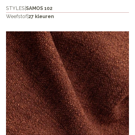
STYLES
|
SAMOS 102
Weefstof
|
27 kleuren