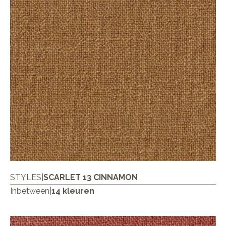
STYLES
|
SCARLET 13 CINNAMON
Inbetween
|
14 kleuren