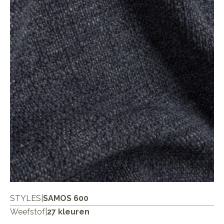
STYLES
|
SAMOS 600
Weefstof
|
27 kleuren