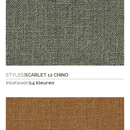
STYLES
|
SCARLET 12 CHINO
Inbetween
|
14 kleuren